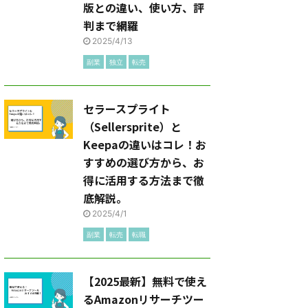
版との違い、使い方、評
判まで網羅
2025/4/13
副業
独立
転売
セラースプライト
（Sellersprite）と
Keepaの違いはコレ！お
すすめの選び方から、お
得に活用する方法まで徹
底解説。
2025/4/1
副業
転売
転職
【2025最新】無料で使え
るAmazonリサーチツー