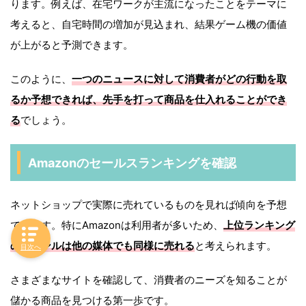
ります。例えば、在宅ワークが主流になったことをテーマに
考えると、自宅時間の増加が見込まれ、結果ゲーム機の価値
が上がると予測できます。
このように、
一つのニュースに対して消費者がどの行動を取
るか予想できれば、先手を打って商品を仕入れることができ
る
でしょう。
Amazonのセールスランキングを確認
ネットショップで実際に売れているものを見れば傾向を予想
できます。特にAmazonは利用者が多いため、
上位ランキング
のジャンルは他の媒体でも同様に売れる
と考えられます。
目次へ
さまざまなサイトを確認して、消費者のニーズを知ることが
儲かる商品を見つける第一歩です。