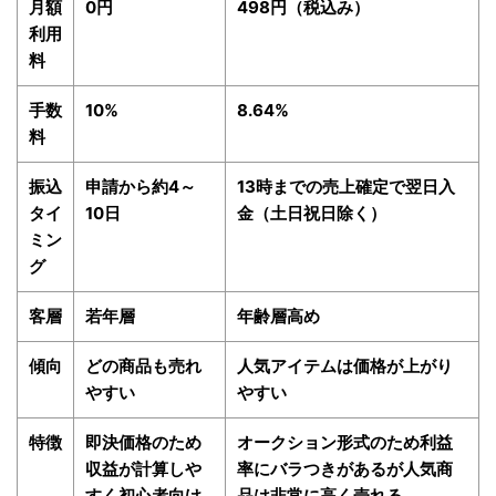
月額
0円
498円（税込み）
利用
料
手数
10%
8.64%
料
振込
申請から約4～
13時までの売上確定で翌日入
タイ
10日
金（土日祝日除く）
ミン
グ
客層
若年層
年齢層高め
傾向
どの商品も売れ
人気アイテムは価格が上がり
やすい
やすい
特徴
即決価格のため
オークション形式のため利益
収益が計算しや
率にバラつきがあるが人気商
すく初心者向け
品は非常に高く売れる